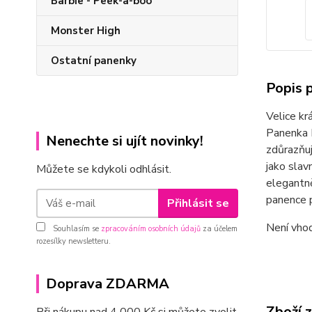
Barbie - Peek-a-boo
Monster High
Ostatní panenky
Popis 
Velice kr
Panenka B
Nenechte si ujít novinky!
zdůrazňuj
jako slav
Můžete se kdykoli odhlásit.
elegantně
panence 
Přihlásit se
Není vhod
Souhlasím se
zpracováním osobních údajů
za účelem
rozesílky newsletteru.
Doprava ZDARMA
Zboží 