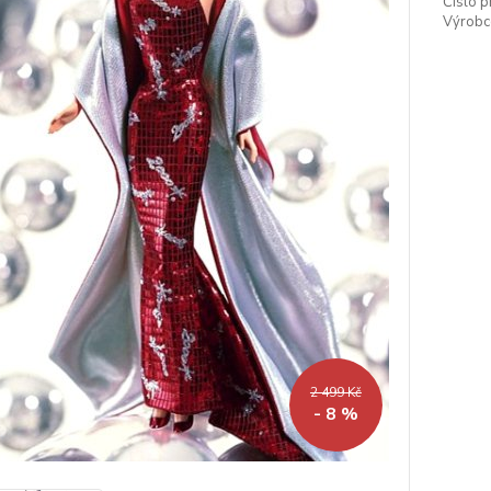
Číslo p
Výrobc
2 499 Kč
- 8 %