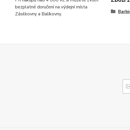
Při nákupu nad 4 000 Kč si můžete zvolit
bezplatné doručení na výdejní místa
Barbi
Zásilkovny a Balíkovny.