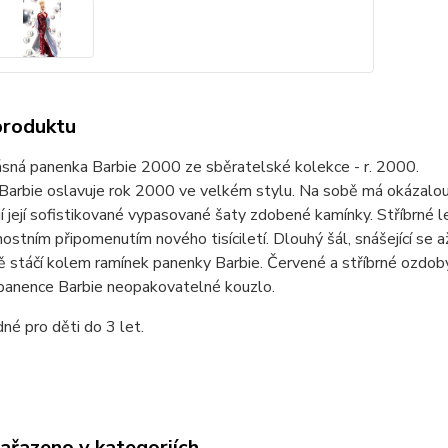
produktu
ásná panenka Barbie 2000 ze sběratelské kolekce - r. 2000.
arbie oslavuje rok 2000 ve velkém stylu. Na sobě má okázalou 
í její sofistikované vypasované šaty zdobené kamínky. Stříbrné l
nostním připomenutím nového tisíciletí. Dlouhý šál, snášející se až
 stáčí kolem ramínek panenky Barbie. Červené a stříbrné ozdoby z
panence Barbie neopakovatelné kouzlo.
né pro děti do 3 let.
zařazeno v kategoriích