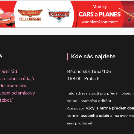
é
Kde nás najdete
ační řád
Bělohorská 1653/106
a osobních údajů
169 00 Praha 6
dní podmínky
upení od smlouvy
Tato adresa slouží pro předání objedn
í zboží
volbou osobního odběru.
Ale pozor,
vždy je nutné předem dom
termín osobního odběru
- na uveden
není prodejna!