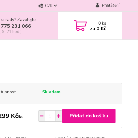
Přihlášení
CZK
 si rady? Zavolejte.
0
ks
 775 231 066
za
0 Kč
, 9-21 hod.)
tupnost
Skladem
299 Kč
Přidat do košíku
/
ks