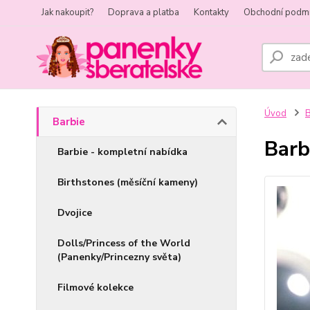
Jak nakoupit?
Doprava a platba
Kontakty
Obchodní podm
Úvod
B
Barbie
Barb
Barbie - kompletní nabídka
Birthstones (měsíční kameny)
Dvojice
Dolls/Princess of the World
(Panenky/Princezny světa)
Filmové kolekce