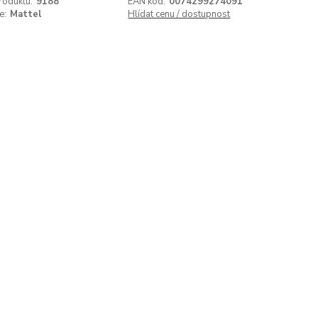
roduktu:
9188
EAN kód:
0074299274091
e:
Mattel
Hlídat cenu / dostupnost