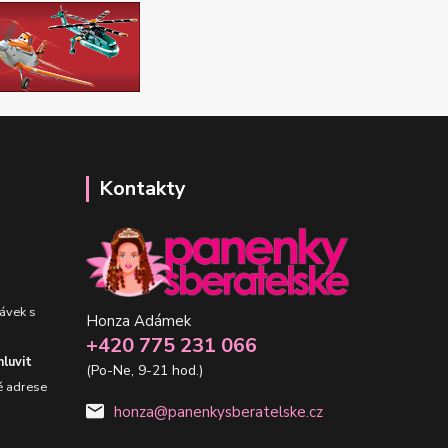
Kontakty
ávek s
Honza Adámek
+420 775 231 066
luvit
(Po-Ne, 9-21 hod.)
é adrese
honza@panenkysberatelske.cz