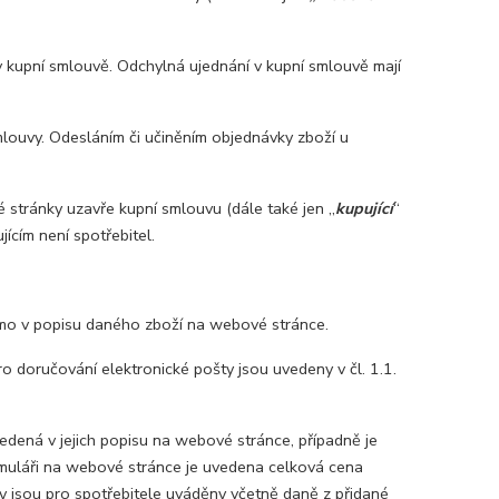
kupní smlouvě. Odchylná ujednání v kupní smlouvě mají
ouvy. Odesláním či učiněním objednávky zboží u
 stránky uzavře kupní smlouvu (dále také jen „
kupující
“
ícím není spotřebitel.
mo v popisu daného zboží na webové stránce.
ro doručování elektronické pošty jsou uvedeny v čl. 1.1.
dená v jejich popisu na webové stránce, případně je
muláři na webové stránce je uvedena celková cena
y jsou pro spotřebitele uváděny včetně daně z přidané