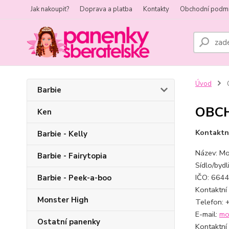
Jak nakoupit?
Doprava a platba
Kontakty
Obchodní podm
Úvod
Barbie
OBC
Ken
Kontaktn
Barbie - Kelly
Název: M
Barbie - Fairytopia
Sídlo/byd
IČO: 664
Barbie - Peek-a-boo
Kontaktní
Monster High
Telefon:
E-mail:
mo
Ostatní panenky
Kontaktní