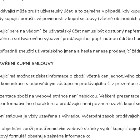
vající může zrušit uživatelský účet, a to zejména v případě, kdy kupuj
dy kupující poruší své povinnosti z kupní smlouvy (včetně obchodních 
jící bere na vědomí, že uživatelský účet nemusí být dostupný nepřet
ého a softwarového vybavení prodávajícího, popř. nutnou údržbu ha
řípadně zneužití uživatelského jména a hesla nenese prodávající žá
VŘENÍ KUPNÍ SMLOUVY
jící má možnost získat informace o zboží, včetně cen jednotlivého z
é komunikace s odpovědným zástupcem prodávajícího či z prezentace 
entace zboží na webové stránce není nabídkou. Veškerá prezentace
 informativního charakteru a prodávající není povinen uzavřít kupní 
í smlouva je vždy uzavřena s výhradou vyčerpání zásob prodávajícího 
objednání zboží prostřednictvím webové stránky vyplní kupující obj
ový formulář obsahuje zejména informace o: