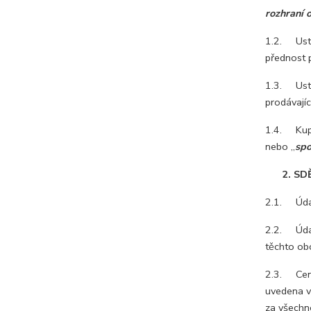
rozhraní 
1.2. Usta
přednost 
1.3. Usta
prodávajíc
1.4. Kupu
nebo „
spo
2. SDĚL
2.1. Údaj
2.2. Údaje
těchto ob
2.3. Cena
uvedena v
za všechn