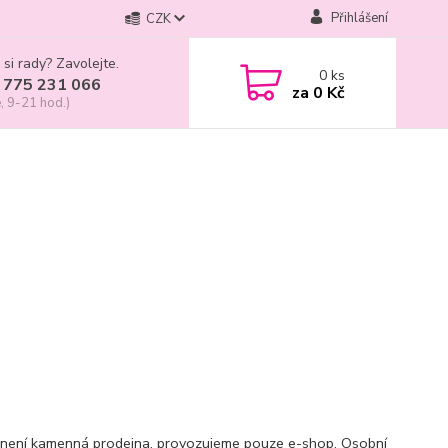
Přihlášení
CZK
 si rady? Zavolejte.
0
ks
 775 231 066
za
0 Kč
, 9-21 hod.)
 není kamenná prodejna, provozujeme pouze e-shop. Osobní