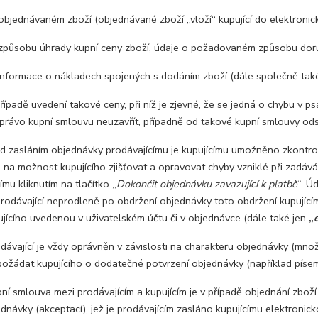
návaném zboží (objednávané zboží „vloží“ kupující do elektronic
obu úhrady kupní ceny zboží, údaje o požadovaném způsobu doru
mace o nákladech spojených s dodáním zboží (dále společně také
padě uvedení takové ceny, při níž je zjevné, že se jedná o chybu v psa
právo kupní smlouvu neuzavřít, případně od takové kupní smlouvy odsto
zasláním objednávky prodávajícímu je kupujícímu umožněno zkontrolova
na možnost kupujícího zjišťovat a opravovat chyby vzniklé při zadává
ímu kliknutím na tlačítko „
Dokončit objednávku zavazující k platbě
“. Ú
rodávající neprodleně po obdržení objednávky toto obdržení kupujícím
jícího uvedenou v uživatelském účtu či v objednávce (dále také jen
„
ávající je vždy oprávněn v závislosti na charakteru objednávky (množ
ožádat kupujícího o dodatečné potvrzení objednávky (například písemn
í smlouva mezi prodávajícím a kupujícím je v případě objednání zbož
jednávky (akceptací), jež je prodávajícím zasláno kupujícímu elektronic