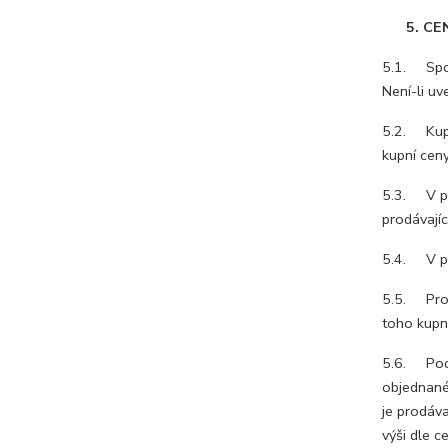
5. CENA
5.1. Spol
Není-li uv
5.2. Kupn
kupní ceny
5.3. V př
prodávajíc
5.4. V pří
5.5. Prodá
toho kupn
5.6. Podm
objednané 
je prodáva
výši dle c