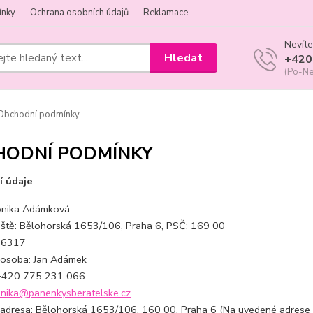
ínky
Ochrana osobních údajů
Reklamace
Nevíte
Hledat
+420
(Po-Ne
Obchodní podmínky
HODNÍ PODMÍNKY
í údaje
onika Adámková
liště: Bělohorská 1653/106, Praha 6, PSČ: 169 00
46317
 osoba: Jan Adámek
 +420 775 231 066
nika@panenkysberatelske.cz
 adresa: Bělohorská 1653/106, 160 00, Praha 6 (Na uvedené adrese