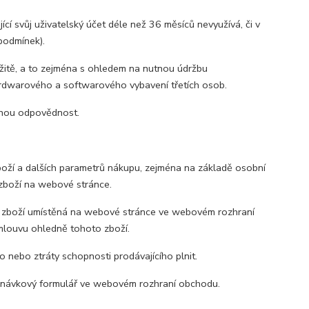
ící svůj uživatelský účet déle než 36 měsíců nevyužívá, či v
podmínek).
ržitě, a to zejména s ohledem na nutnou údržbu
rdwarového a softwarového vybavení třetích osob.
dnou odpovědnost.
boží a dalších parametrů nákupu, zejména na základě osobní
zboží na webové stránce.
 zboží umístěná na webové stránce ve webovém rozhraní
smlouvu ohledně tohoto zboží.
nebo ztráty schopnosti prodávajícího plnit.
ednávkový formulář ve webovém rozhraní obchodu.