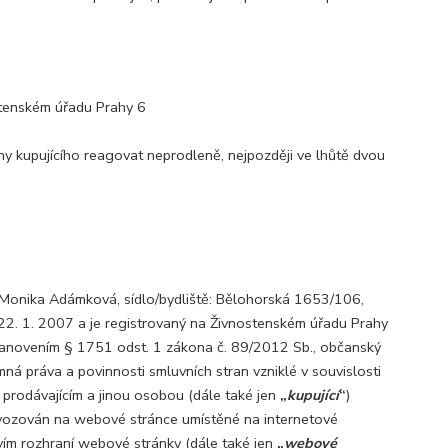
ostenském úřadu Prahy 6
y kupujícího reagovat neprodleně, nejpozději ve lhůtě dvou
 Monika Adámková, sídlo/bydliště: Bělohorská 1653/106,
22. 1. 2007 a je registrovaný na Živnostenském úřadu Prahy
tanovením § 1751 odst. 1 zákona č. 89/2012 Sb., občanský
mná práva a povinnosti smluvních stran vzniklé v souvislosti
i prodávajícím a jinou osobou (dále také jen
„
kupující
“
)
rovozován na webové stránce umístěné na internetové
tvím rozhraní webové stránky (dále také jen
„
webové