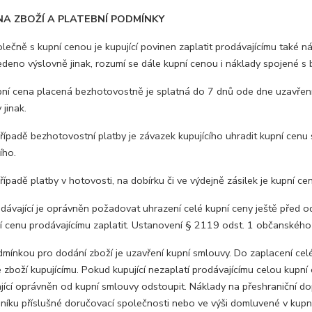
 ZBOŽÍ A PLATEBNÍ PODMÍNKY
ečně s kupní cenou je kupující povinen zaplatit prodávajícímu také n
edeno výslovně jinak, rozumí se dále kupní cenou i náklady spojené s
í cena placená bezhotovostně je splatná do 7 dnů ode dne uzavření
 jinak.
ípadě bezhotovostní platby je závazek kupujícího uhradit kupní cenu 
ího.
padě platby v hotovosti, na dobírku či ve výdejně zásilek je kupní cen
vající je oprávněn požadovat uhrazení celé kupní ceny ještě před ode
í cenu prodávajícímu zaplatit. Ustanovení § 2119 odst. 1 občanského
ínkou pro dodání zboží je uzavření kupní smlouvy. Do zaplacení celé 
zboží kupujícímu. Pokud kupující nezaplatí prodávajícímu celou kupní 
jící oprávněn od kupní smlouvy odstoupit. Náklady na přeshraniční dop
eníku příslušné doručovací společnosti nebo ve výši domluvené v kupn