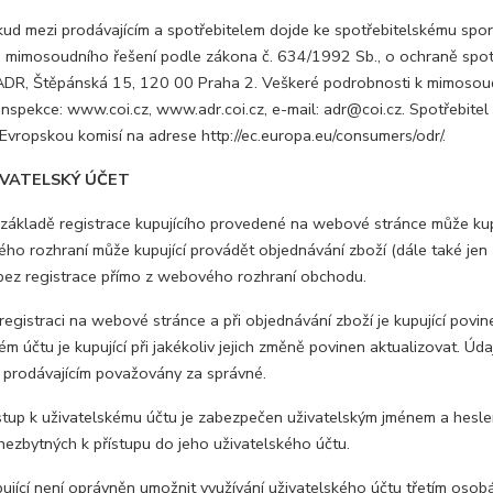
d mezi prodávajícím a spotřebitelem dojde ke spotřebitelskému sporu
 mimosoudního řešení podle zákona č. 634/1992 Sb., o ochraně spotře
ADR, Štěpánská 15, 120 00 Praha 2. Veškeré podrobnosti k mimosoud
nspekce: www.coi.cz, www.adr.coi.cz, e-mail: adr@coi.cz. Spotřebitel 
 Evropskou komisí na adrese http://ec.europa.eu/consumers/odr/.
VATELSKÝ ÚČET
ákladě registrace kupujícího provedené na webové stránce může kupu
ého rozhraní může kupující provádět objednávání zboží (dále také jen
 bez registrace přímo z webového rozhraní obchodu.
egistraci na webové stránce a při objednávání zboží je kupující povi
ém účtu je kupující při jakékoliv jejich změně povinen aktualizovat. Ú
u prodávajícím považovány za správné.
tup k uživatelskému účtu je zabezpečen uživatelským jménem a heslem
nezbytných k přístupu do jeho uživatelského účtu.
jící není oprávněn umožnit využívání uživatelského účtu třetím osob