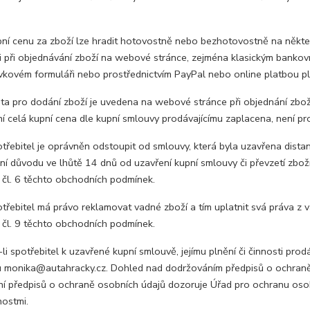
í cenu za zboží lze hradit hotovostně nebo bezhotovostně na někte
 při objednávání zboží na webové stránce, zejména klasickým banko
vkovém formuláři nebo prostřednictvím PayPal nebo online platbou p
a pro dodání zboží je uvedena na webové stránce při objednání zboží
 celá kupní cena dle kupní smlouvy prodávajícímu zaplacena, není prod
řebitel je oprávněn odstoupit od smlouvy, která byla uzavřena dist
í důvodu ve lhůtě 14 dnů od uzavření kupní smlouvy či převzetí zboží
 čl. 6 těchto obchodních podmínek.
řebitel má právo reklamovat vadné zboží a tím uplatnit svá práva z 
 čl. 9 těchto obchodních podmínek.
 spotřebitel k uzavřené kupní smlouvě, jejímu plnění či činnosti prod
u monika@autahracky.cz. Dohled nad dodržováním předpisů o ochraně
í předpisů o ochraně osobních údajů dozoruje Úřad pro ochranu osobní
nostmi.