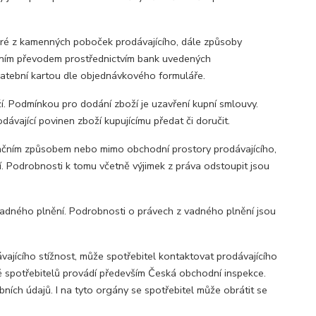
ré z kamenných poboček prodávajícího, dále způsoby
vním převodem prostřednictvím bank uvedených
latební kartou dle objednávkového formuláře.
. Podmínkou pro dodání zboží je uzavření kupní smlouvy.
ávající povinen zboží kupujícímu předat či doručit.
ančním způsobem nebo mimo obchodní prostory prodávajícího,
. Podrobnosti k tomu včetně výjimek z práva odstoupit jsou
vadného plnění. Podrobnosti o právech z vadného plnění jsou
ávajícího stížnost, může spotřebitel kontaktovat prodávajícího
 spotřebitelů provádí především Česká obchodní inspekce.
ch údajů. I na tyto orgány se spotřebitel může obrátit se