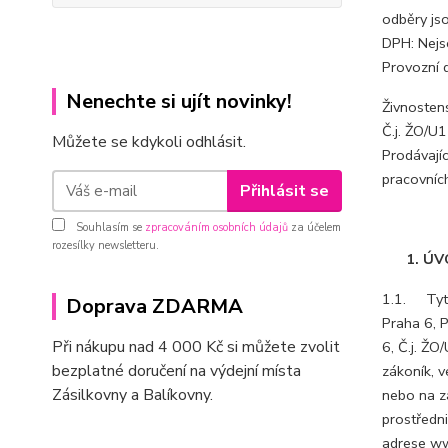
odběry js
DPH: Nejs
Provozní d
Nenechte si ujít novinky!
Živnostens
Č.j. ŽO/U
Můžete se kdykoli odhlásit.
Prodávají
pracovníc
Přihlásit se
Souhlasím se
zpracováním osobních údajů
za účelem
rozesílky newsletteru.
1. ÚVO
1.1. Tyto
Doprava ZDARMA
Praha 6, 
Při nákupu nad 4 000 Kč si můžete zvolit
6, Č.j. Ž
bezplatné doručení na výdejní místa
zákoník, v
Zásilkovny a Balíkovny.
nebo na z
prostředn
adrese ww