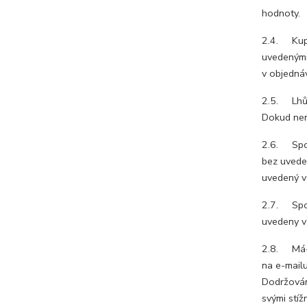
hodnoty.
2.4. Kupn
uvedenými
v objedná
2.5. Lhůt
Dokud není
2.6. Spot
bez uveden
uvedený v
2.7. Spot
uvedeny v
2.8. Má-li
na e-mail
Dodržován
svými stíž