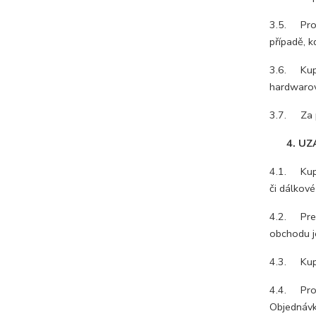
3.5. Prodá
případě, k
3.6. Kupu
hardwarov
3.7. Za p
4. UZA
4.1. Kupu
či dálkov
4.2. Prez
obchodu je
4.3. Kupn
4.4. Pro 
Objednávk