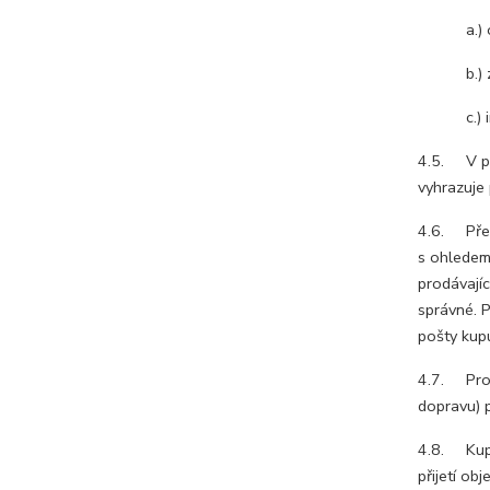
a.) objed
b.) způs
c.) infor
4.5. V pří
vyhrazuje 
4.6. Před 
s ohledem 
prodávajíc
správné. P
pošty kupu
4.7. Prod
dopravu) p
4.8. Kupn
přijetí ob