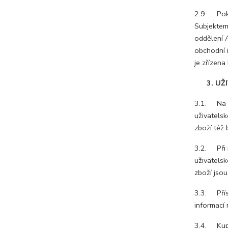
2.9. Poku
Subjektem
oddělení 
obchodní i
je zřízena
3. UŽI
3.1. Na z
uživatelsk
zboží též
3.2. Při r
uživatelsk
zboží jso
3.3. Přís
informací 
3.4. Kupu