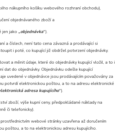
kého nákupního košíku webového rozhraní obchodu),
čení objednávaného zboží a
 jen jako
„
objednávka
“
).
ní a číslech, není tato cena závazná a prodávající si
upit i poté, co kupující již obdržel potvrzení objednávky.
t a měnit údaje, které do objednávky kupující vložil, a to i
ní dat do objednávky. Objednávku odešle kupující
daje uvedené v objednávce jsou prodávajícím považovány za
u potvrdí elektronickou poštou, a to na adresu elektronické
elektronická adresa kupujícího
“
).
ství zboží, výše kupní ceny, předpokládané náklady na
ě či telefonicky).
í prostřednictvím webové stránky uzavřena až doručením
kou poštou, a to na elektronickou adresu kupujícího.