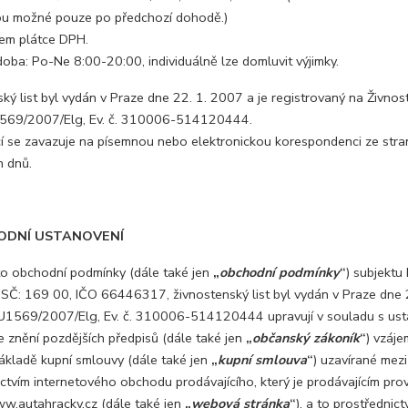
ou možné pouze po předchozí dohodě.)
em plátce DPH.
oba: Po-Ne 8:00-20:00, individuálně lze domluvit výjimky.
ký list byl vydán v Praze dne 22. 1. 2007 a je registrovaný na Živn
1569/2007/Elg, Ev. č. 310006-514120444.
cí se zavazuje na písemnou nebo elektronickou korespondenci ze stran
h dnů.
DNÍ USTANOVENÍ
 obchodní podmínky (dále také jen
„
obchodní podmínky
“
) subjektu
PSČ: 169 00, IČO 66446317, živnostenský list byl vydán v Praze dne 
O/U1569/2007/Elg, Ev. č. 310006-514120444 upravují v souladu s us
e znění pozdějších předpisů (dále také jen
„
občanský zákoník
“
) vzáje
ákladě kupní smlouvy (dále také jen
„
kupní smlouva
“
) uzavírané mez
ictvím internetového obchodu prodávajícího, který je prodávajícím p
w.autahracky.cz (dále také jen
„
webová stránka
“
), a to prostřednic