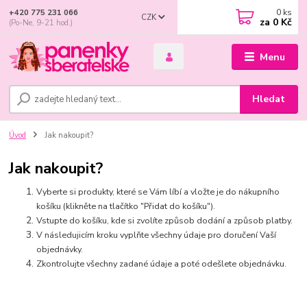
0
ks
+420 775 231 066
CZK
za
0 Kč
(Po-Ne, 9-21 hod.)
Menu
Hledat
Úvod
Jak nakoupit?
Jak nakoupit?
Vyberte si produkty, které se Vám líbí a vložte je do nákupního
košíku (klikněte na tlačítko "Přidat do košíku").
Vstupte do košíku, kde si zvolíte způsob dodání a způsob platby.
V následujicím kroku vyplňte všechny údaje pro doručení Vaší
objednávky.
Zkontrolujte všechny zadané údaje a poté odešlete objednávku.