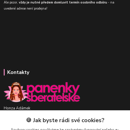
Ale pozor,
vždy je nutné předem domluvit termín osobního odběru
- na
uvedené adrese není prodejna!
Kontakty
Honza Adámek
+420 775 231 066
🍪 Jak byste rádi své cookies?
(Po-Ne, 9-21 hod.)
Soubory cookies používáme ke správnému fungování našeho e-