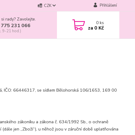
Přihlášení
CZK
 si rady? Zavolejte.
0
ks
 775 231 066
za
0 Kč
, 9-21 hod.)
vá, IČO: 66446317, se sídlem Bělohorská 106/1653, 169 00
čanského zákoníku a zákona č. 634/1992 Sb., o ochraně
í (dále jen „Zboží“), u něhož jsou v záruční době uplatňována