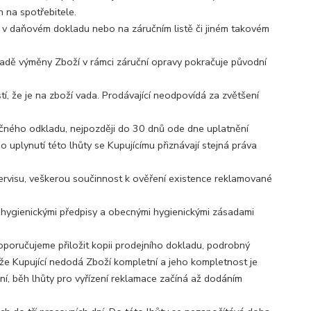
 na spotřebitele.
n v daňovém dokladu nebo na záručním listě či jiném takovém
padě výměny Zboží v rámci záruční opravy pokračuje původní
tí, že je na zboží vada. Prodávající neodpovídá za zvětšení
ečného odkladu, nejpozději do 30 dnů ode dne uplatnění
 uplynutí této lhůty se Kupujícímu přiznávají stejná práva
ervisu, veškerou součinnost k ověření existence reklamované
 s hygienickými předpisy a obecnými hygienickými zásadami
doporučujeme přiložit kopii prodejního dokladu, podrobný
, že Kupující nedodá Zboží kompletní a jeho kompletnost je
ní, běh lhůty pro vyřízení reklamace začíná až dodáním