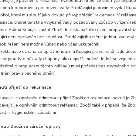
dávající je povinen o reklamaci rozhodnout ihned, ve sporných případe
řebná k odbornému posouzení vady. Prodávající je povinen vydat Kupuj
tokol, který mu slouží jako doklad při vypořádání reklamace. V rekl
lamace, charakteristika vytýkané vady, požadovaný způsob vyřízení re
zení. Pokud Kupující zaslal Zboží do reklamačního řízení přepravní sl
ující není oprávněn bez souhlasu Prodávajícího měnit jednou zvolený z
sob řešení není možné vůbec nebo včas uskutečnit.
li reklamace uznána za oprávněnou, má Kupující právo na úhradu účel
čemž jsou tyto náklady chápány jako nejnižší možné. Jedná se zejména
třebitel o proplacení těchto nákladů musí požádat bez zbytečného od
atnění práv z vadného plnění.
utí přijetí do reklamace
ávající je oprávněn odmítnout přijetí Zboží do reklamace, pokud je Z
dávající je oprávněn odmítnout reklamaci Zboží také v případě, že Zbo
cnými hygienickými zásadami.
nutí Zboží ze záruční opravy