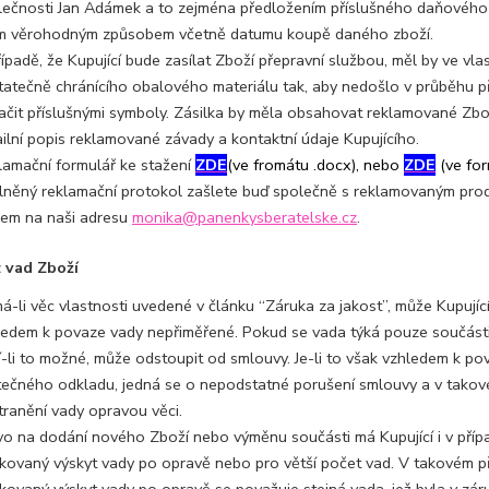
lečnosti Jan Adámek a to zejména předložením příslušného daňového 
ým věrohodným způsobem včetně datumu koupě daného zboží.
řípadě, že Kupující bude zasílat Zboží přepravní službou, měl by ve v
tatečně chránícího obalového materiálu tak, aby nedošlo v průběhu p
ačit příslušnými symboly. Zásilka by měla obsahovat reklamované Zboží
ailní popis reklamované závady a kontaktní údaje Kupujícího.
lamační formulář ke stažení
ZDE
(ve fromátu .docx), nebo
ZDE
(ve for
lněný reklamační protokol zašlete buď společně s reklamovaným prod
lem na naši adresu
monika@panenkysberatelske.cz
.
z vad Zboží
á-li věc vlastnosti uvedené v článku “Záruka za jakost”, může Kupují
ledem k povaze vady nepřiměřené. Pokud se vada týká pouze součásti 
í-li to možné, může odstoupit od smlouvy. Je-li to však vzhledem k po
tečného odkladu, jedná se o nepodstatné porušení smlouvy a v takov
tranění vady opravou věci.
vo na dodání nového Zboží nebo výměnu součásti má Kupující i v příp
kovaný výskyt vady po opravě nebo pro větší počet vad. V takovém př