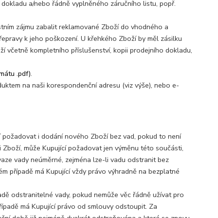
dokladu a/nebo řádně vyplněného záručního listu, popř.
lastním zájmu zabalit reklamované Zboží do vhodného a
řepravy k jeho poškození. U křehkého Zboží by měl zásilku
 včetně kompletního příslušenství, kopii prodejního dokladu,
mátu .pdf)
.
uktem na naši korespondenční adresu (viz výše), nebo e-
cí požadovat i dodání nového Zboží bez vad, pokud to není
Zboží, může Kupující požadovat jen výměnu této součásti,
vaze vady neúměrné, zejména lze-li vadu odstranit bez
ém případě má Kupující vždy právo výhradně na bezplatné
adě odstranitelné vady, pokud nemůže věc řádně užívat pro
ípadě má Kupující právo od smlouvy odstoupit. Za