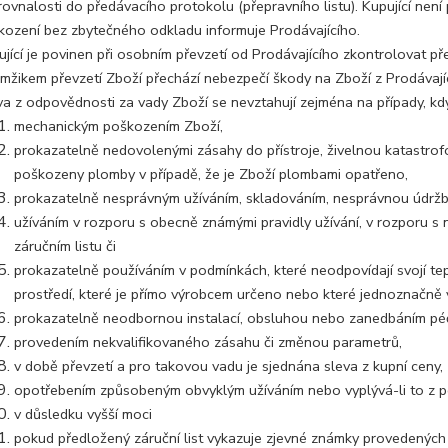
rovnalosti do předávacího protokolu (přepravního listu). Kupující nen
kození bez zbytečného odkladu informuje Prodávajícího.
ující je povinen při osobním převzetí od Prodávajícího zkontrolovat p
mžikem převzetí Zboží přechází nebezpečí škody na Zboží z Prodávajíc
va z odpovědnosti za vady Zboží se nevztahují zejména na případy, kd
mechanickým poškozením Zboží,
prokazatelně nedovolenými zásahy do přístroje, živelnou katastr
poškozeny plomby v případě, že je Zboží plombami opatřeno,
prokazatelně nesprávným užíváním, skladováním, nesprávnou údržb
užíváním v rozporu s obecně známými pravidly užívání, v rozporu s
záručním listu či
prokazatelně používáním v podmínkách, které neodpovídají svojí tep
prostředí, které je přímo výrobcem určeno nebo které jednoznačně 
prokazatelně neodbornou instalací, obsluhou nebo zanedbáním pé
provedením nekvalifikovaného zásahu či změnou parametrů,
v době převzetí a pro takovou vadu je sjednána sleva z kupní ceny,
opotřebením způsobeným obvyklým užíváním nebo vyplývá-li to z p
v důsledku vyšší moci
pokud předložený záruční list vykazuje zjevné známky provedených 