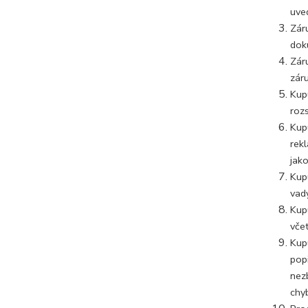
uve
Zár
dok
Zár
zár
Kupu
rozs
Kup
rekl
jak
Kup
vad
Kup
včet
Kup
popi
nez
chyb