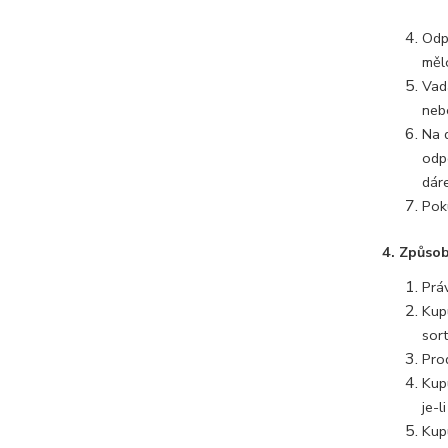
Odp
mělo
Vad
neb
Na d
odp
dáre
Pok
4. Způso
Prá
Kupu
sort
Pro
Kup
je-l
Kup