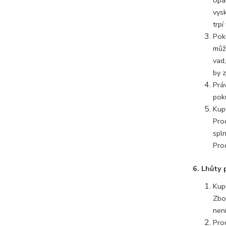
opa
vys
trpí
Pok
můž
vad,
by 
Prá
pok
Kup
Pro
spl
Pro
6. Lhůty 
Kup
Zbož
nen
Prod