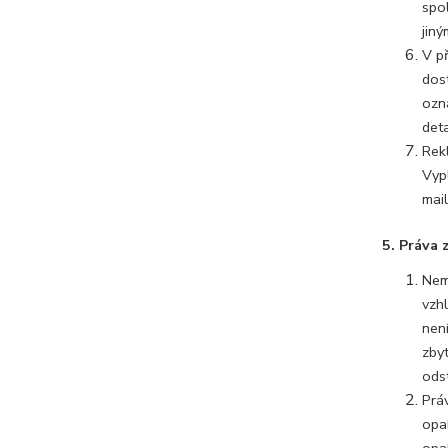
spo
jin
V p
dos
ozn
det
Rek
Vyp
mai
5. Práva 
Nem
vzh
nen
zby
ods
Prá
opa