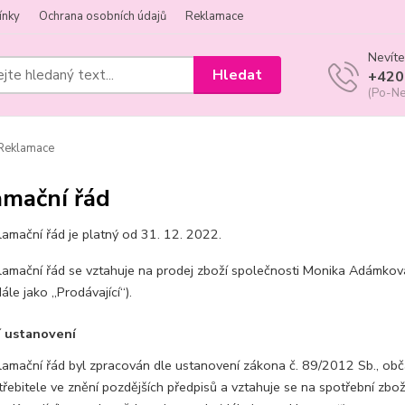
ínky
Ochrana osobních údajů
Reklamace
Nevíte
Hledat
+420
(Po-Ne
Reklamace
amační řád
lamační řád je platný od 31. 12. 2022.
lamační řád se vztahuje na prodej zboží společnosti Monika Adámko
ále jako „Prodávající“).
í ustanovení
lamační řád byl zpracován dle ustanovení zákona č. 89/2012 Sb., ob
řebitele ve znění pozdějších předpisů a vztahuje se na spotřební zbož