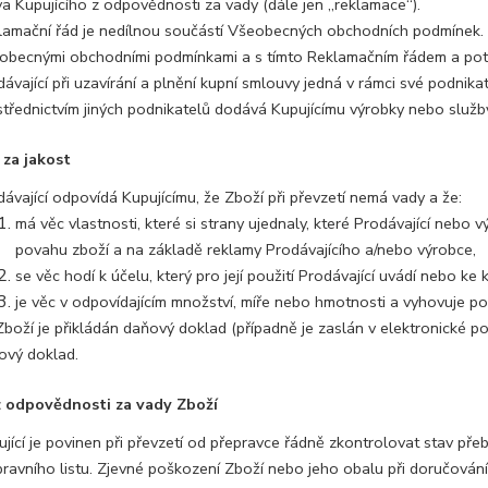
va Kupujícího z odpovědnosti za vady (dále jen „reklamace“).
lamační řád je nedílnou součástí Všeobecných obchodních podmínek. U
obecnými obchodními podmínkami a s tímto Reklamačním řádem a potvr
ávající při uzavírání a plnění kupní smlouvy jedná v rámci své podnika
střednictvím jiných podnikatelů dodává Kupujícímu výrobky nebo služb
 za jakost
ávající odpovídá Kupujícímu, že Zboží při převzetí nemá vady a že:
má věc vlastnosti, které si strany ujednaly, které Prodávající nebo
povahu zboží a na základě reklamy Prodávajícího a/nebo výrobce,
se věc hodí k účelu, který pro její použití Prodávající uvádí nebo k
je věc v odpovídajícím množství, míře nebo hmotnosti a vyhovuje p
boží je přikládán daňový doklad (případně je zaslán v elektronické po
ový doklad.
z odpovědnosti za vady Zboží
ující je povinen při převzetí od přepravce řádně zkontrolovat stav p
pravního listu. Zjevné poškození Zboží nebo jeho obalu při doručování