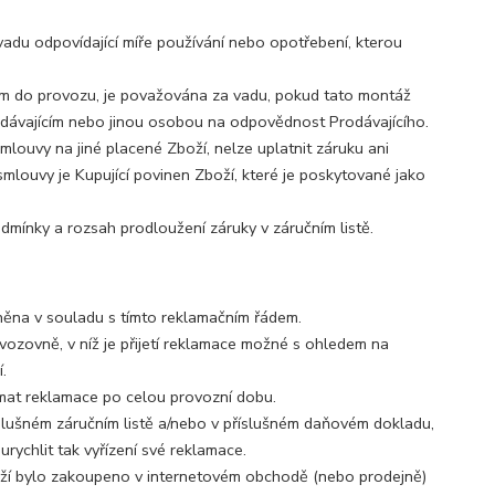
adu odpovídající míře používání nebo opotřebení, kterou
m do provozu, je považována za vadu, pokud tato montáž
dávajícím nebo jinou osobou na odpovědnost Prodávajícího.
mlouvy na jiné placené Zboží, nelze uplatnit záruku ani
louvy je Kupující povinen Zboží, které je poskytované jako
dmínky a rozsah prodloužení záruky v záručním listě.
tněna v souladu s tímto reklamačním řádem.
ovozovně, v níž je přijetí reklamace možné s ohledem na
.
ímat reklamace po celou provozní dobu.
říslušném záručním listě a/nebo v příslušném daňovém dokladu,
urychlit tak vyřízení své reklamace.
boží bylo zakoupeno v internetovém obchodě (nebo prodejně)