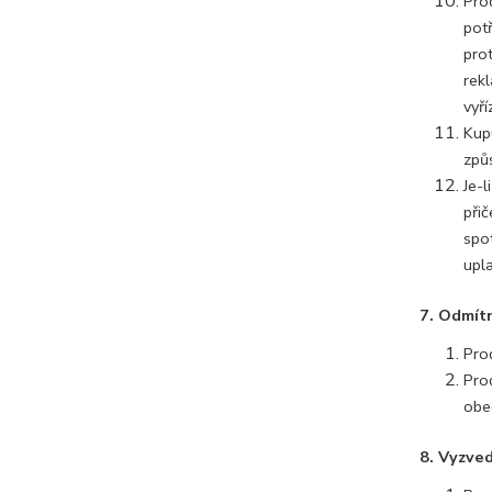
Pro
pot
pro
rek
vyří
Kup
způ
Je-
při
spo
upl
7. Odmítn
Prod
Pro
obe
8. Vyzved