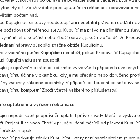
kovaný výskyt vady po opravě se považuje stejná vada, jež byla v zár
kytne. Bylo-li Zboží v době před uplatněním reklamace opravováno nejm
 větším počtem vad.
ud Kupující od smlouvy neodstoupí ani neuplatní právo na dodání no
e požadovat přiměřenou slevu. Kupující má právo na přiměřenou slevu
 vyměnit jeho součást nebo Zboží opravit, jakož i v případě, že Prodá
zjednání nápravy působilo značné obtíže Kupujícímu.
vo z vadného plnění Kupujícímu nenáleží, pokud Prodávající Kupujícíh
ud Kupující vadu sám způsobil.
ující je oprávněn odstoupit od smlouvy ve všech případech uvedenýc
dávajícímu účinné v okamžiku, kdy je mu předáno nebo doručeno prohl
něny všechny zákonné podmínky. V případě odstoupení od smlouvy se sm
dávajícímu kompletní Zboží včetně veškerého příslušenství.
pro uplatnění a vyřízení reklamace
ující nepodnikatel je oprávněn uplatnit právo z vady, která se vyskyt
í. Projeví-li se vada Zboží v průběhu šesti měsíců od převzetí Kupující
í prokázán opak.
ávající poskytuje záruku Kupujícímu, který není spotřebitelem (tj.pro 