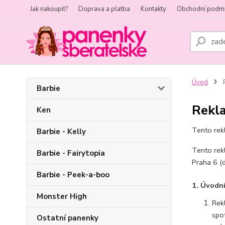
Jak nakoupit?
Doprava a platba
Kontakty
Obchodní podm
Úvod
Barbie
Rekl
Ken
Tento rek
Barbie - Kelly
Tento rek
Barbie - Fairytopia
Praha 6 (d
Barbie - Peek-a-boo
1. Úvodn
Monster High
Rek
spot
Ostatní panenky