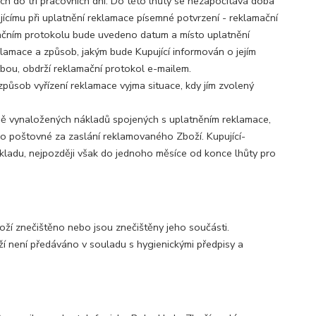
ch do tří pracovních dní. Do této lhůty se nezapočítává doba
ícímu při uplatnění reklamace písemné potvrzení - reklamační
amačním protokolu bude uvedeno datum a místo uplatnění
klamace a způsob, jakým bude Kupující informován o jejím
užbou, obdrží reklamační protokol e-mailem.
působ vyřízení reklamace vyjma situace, kdy jím zvolený
ně vynaložených nákladů spojených s uplatněním reklamace,
 o poštovné za zaslání reklamovaného Zboží. Kupující-
kladu, nejpozději však do jednoho měsíce od konce lhůty pro
boží znečištěno nebo jsou znečištěny jeho součásti.
ží není předáváno v souladu s hygienickými předpisy a