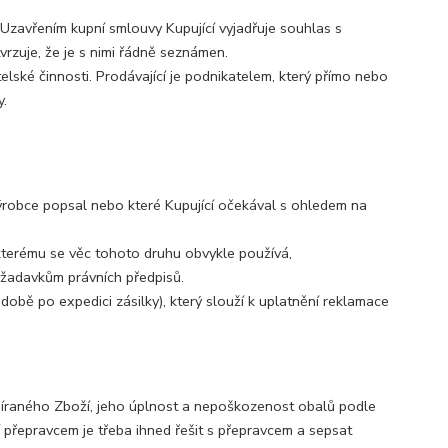
zavřením kupní smlouvy Kupující vyjadřuje souhlas s
zuje, že je s nimi řádně seznámen.
telské činnosti. Prodávající je podnikatelem, který přímo nebo
y.
 výrobce popsal nebo které Kupující očekával s ohledem na
e kterému se věc tohoto druhu obvykle používá,
ožadavkům právních předpisů.
době po expedici zásilky), který slouží k uplatnění reklamace
řebíraného Zboží, jeho úplnost a nepoškozenost obalů podle
 přepravcem je třeba ihned řešit s přepravcem a sepsat