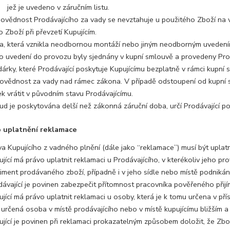
jež je uvedeno v záručním listu.
ovědnost Prodávajícího za vady se nevztahuje u použitého Zboží na v
 Zboží při převzetí Kupujícím.
a, která vznikla neodbornou montáží nebo jiným neodborným uvedení
o uvedení do provozu byly sjednány v kupní smlouvě a provedeny Pro
árky, které Prodávající poskytuje Kupujícímu bezplatně v rámci kupní s
ovědnost za vady nad rámec zákona. V případě odstoupení od kupní sm
k vrátit v původním stavu Prodávajícímu.
ud je poskytována delší než zákonná záruční doba, určí Prodávající po
b uplatnění reklamace
va Kupujícího z vadného plnění (dále jako “reklamace”) musí být upla
jící má právo uplatnit reklamaci u Prodávajícího, v kterékoliv jeho pr
iment prodávaného zboží, případně i v jeho sídle nebo místě podnikání
dávající je povinen zabezpečit přítomnost pracovníka pověřeného přij
ující má právo uplatnit reklamaci u osoby, která je k tomu určena v p
i určená osoba v místě prodávajícího nebo v místě kupujícímu bližším a 
ující je povinen při reklamaci prokazatelným způsobem doložit, že Z