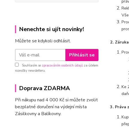
prá
Rek
Vše
Prod
Nenechte si ujít novinky!
pro
Můžete se kdykoli odhlásit.
2. Záruka
Prod
Přihlásit se
Souhlasím se
zpracováním osobních údajů
za účelem
rozesílky newsletteru.
Ke Z
Doprava ZDARMA
daň
Při nákupu nad 4 000 Kč si můžete zvolit
bezplatné doručení na výdejní místa
3. Práva 
Zásilkovny a Balíkovny.
Kup
pře