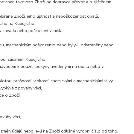
í povinen takovéto Zboží od dopravce převzít a o zjištěném
řebírané Zboží, jeho úplnost a nepoškozenost obalů.
ího na Kupujícího.
y závada nebo poškození vznikla:
ofou, mechanickým poškozením nebo byly-li odstraněny nebo
ou, zásahem Kupujícího,
 návodem k použití, pokyny uvedenými na obalu nebo v
lotou, prašností, vlhkostí, chemickými a mechanickými vlivy
vyplývá z povahy věci,
če o Zboží,
ovahy věci;
změn údajů nebo je-li na Zboží odlišné výrobní číslo od toho,