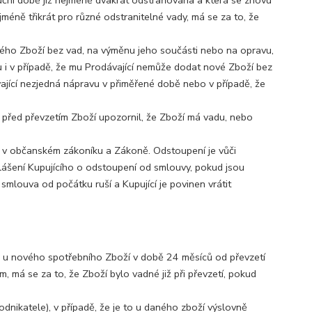
uční době již nejméně dvakrát odstraňována a která se znovu
éně třikrát pro různé odstranitelné vady, má se za to, že
vého Zboží bez vad, na výměnu jeho součásti nebo na opravu,
 i v případě, že mu Prodávající nemůže dodat nové Zboží bez
vající nezjedná nápravu v přiměřené době nebo v případě, že
o před převzetím Zboží upozornil, že Zboží má vadu, nebo
h v občanském zákoníku a Zákoně. Odstoupení je vůči
ášení Kupujícího o odstoupení od smlouvy, pokud jsou
louva od počátku ruší a Kupující je povinen vrátit
ne u nového spotřebního Zboží v době 24 měsíců od převzetí
m, má se za to, že Zboží bylo vadné již při převzetí, pokud
podnikatele), v případě, že je to u daného zboží výslovně