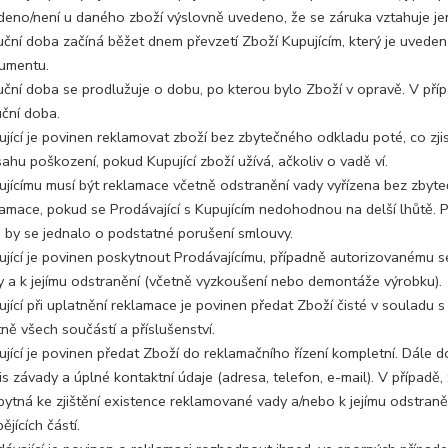
deno/není u daného zboží výslovně uvedeno, že se záruka vztahuje jen
uční doba začíná běžet dnem převzetí Zboží Kupujícím, který je uvede
umentu.
uční doba se prodlužuje o dobu, po kterou bylo Zboží v opravě. V pří
uční doba.
jící je povinen reklamovat zboží bez zbytečného odkladu poté, co zjis
ahu poškození, pokud Kupující zboží užívá, ačkoliv o vadě ví.
ujícímu musí být reklamace včetně odstranění vady vyřízena bez zbyt
amace, pokud se Prodávající s Kupujícím nedohodnou na delší lhůtě. Po
o by se jednalo o podstatné porušení smlouvy.
ující je povinen poskytnout Prodávajícímu, případně autorizovanému s
y a k jejímu odstranění (včetně vyzkoušení nebo demontáže výrobku).
ující při uplatnění reklamace je povinen předat Zboží čisté v souladu
ně všech součástí a příslušenství.
ující je povinen předat Zboží do reklamačního řízení kompletní. Dále 
s závady a úplné kontaktní údaje (adresa, telefon, e-mail). V případě
bytná ke zjištění existence reklamované vady a/nebo k jejímu odstraně
ějících částí.