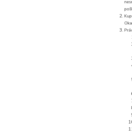
nes
poš
Kup
Oka
Prá