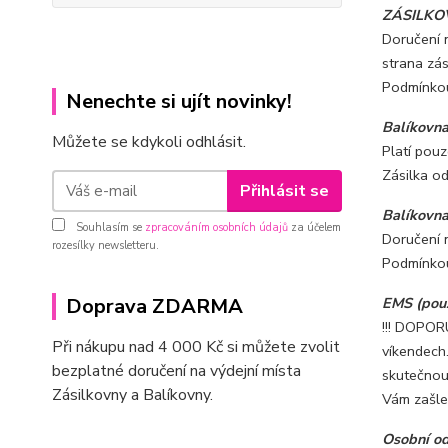
ZÁSILKOV
Doručení 
strana zás
Podmínkou 
Nenechte si ujít novinky!
Balíkovna
Můžete se kdykoli odhlásit.
Platí pouz
Zásilka o
Přihlásit se
Balíkovna
Souhlasím se
zpracováním osobních údajů
za účelem
Doručení 
rozesílky newsletteru.
Podmínkou 
Doprava ZDARMA
EMS (pouz
!!! DOPOR
Při nákupu nad 4 000 Kč si můžete zvolit
víkendech
bezplatné doručení na výdejní místa
skutečnou 
Zásilkovny a Balíkovny.
Vám zašle
Osobní o