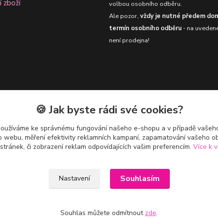
í zboží
volbou osobního odběru.
Ale pozor,
vždy je nutné předem dom
termín osobního odběru
- na uveden
není prodejna!
🍪 Jak byste rádi své cookies?
používáme ke správnému fungování našeho e-shopu a v případě vašeho
k o webu, měření efektivity reklamních kampaní, zapamatování vašeho o
 stránek, či zobrazení reklam odpovídajících vašim preferencím.
Více k v
Upravit sběr cookies.
Souhlasím
Nastavení
Souhlas můžete odmítnout
zde
.