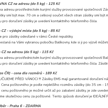
NA CZ na adresu (do 5 kg) - 125 Kč
na adresu prostřednictvím kurýrní služby provozované společností Zás
ilky smí být max. 70 cm a celkový součet všech stran zásilky smí být 
pro doručení zásilky je uvedení kontaktního telefonního čísla.
 CZ - výdejní místa (do 5 kg) - 85 Kč
e pro zásilky odesílané v rámci České republiky.
deslaná na Vámi vybranou pobočku Balíkovny, kde si ji po výzvě můžet
 CZ na adresu (do 5 kg) - 115 Kč
na adresu prostřednictvím kurýrní služby provozované společností Bal
pro doručení zásilky je uvedení kontaktního telefonního čísla. Zásil
e ČR) - cena dle rozměrů - 189 Kč
UČUJEME PŘED VÁNOCI !!! Zásilky EMS mají garantované doručení násle
. Cena poštovného je podle nejdelšího rozměru zásilky (do 35 cm - 1
cenu poštovného je možné určit až po zabalení zásilky, je zde uveden
me skutečnou cenu za poštovné. Tento způsob doručení je IDEÁLNÍ
dběr - Praha 6 - ZDARMA