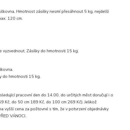
ilkovna. Hmotnost zásilky nesmí přesáhnout 5 kg, nejdelší
max. 120 cm.
e vyzvednout. Zásilky do hmotnosti 15 kg.
íkovna.
ky do hmotnosti 15 kg.
dující pracovní den do 14.00, do určitých měst doručují i o
59 Kč, do 50 cm 189 Kč, do 100 cm 269 Kč). Jelikož
a vyšší cena za poštovné s tím, že v potvrzení objednávky
 PŘED VÁNOCI.