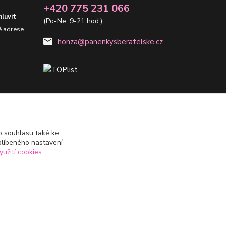
+420 775 231 066
luvit
(Po-Ne, 9-21 hod.)
é adrese
honza@panenkysberatelske.cz
 souhlasu také ke
blíbeného nastavení
yužití cookies
Vytvořeno na
Eshop-rychle.cz