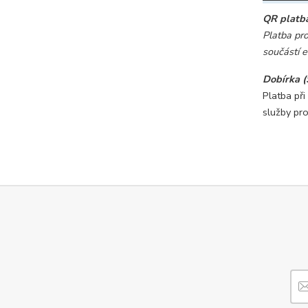
QR platb
Platba pr
součástí 
Dobírka (
Platba při
služby pr