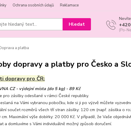
ínky
Ochrana osobních údajů
Reklamace
Nevíte
Hledat
+420
(Po-Ne
oprava a platba
by dopravy a platby pro Česko a Sl
i dopravy pro ČR:
A CZ - výdejní místa (do 5 kg) - 89 Kč
e pro zásilky odesílané v rámci České republiky.
eslaná na Vámi vybranou pobočku, kde si ji po výzvě můžete vyzvednou
lní součet rozměrů všech tří stran zásilky: 120 cm (např. zásilka o 
70 cm. Maximální výše dobírky: 20 000 Kč. V případě, že Vaše objedná
at a domluvíme s Vámi individuálně možný způsob doručení.