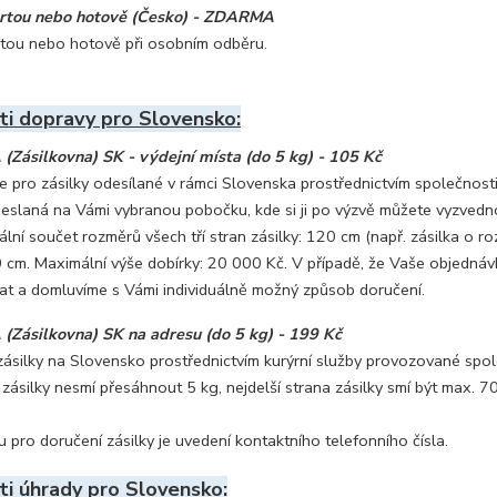
artou nebo hotově (Česko) - ZDARMA
rtou nebo hotově při osobním odběru.
i dopravy pro Slovensko:
Zásilkovna) SK - výdejní místa (do 5 kg) - 105 Kč
ze pro zásilky odesílané v rámci Slovenska prostřednictvím společnos
eslaná na Vámi vybranou pobočku, kde si ji po výzvě můžete vyzvednou
lní součet rozměrů všech tří stran zásilky: 120 cm (např. zásilka o 
70 cm. Maximální výše dobírky: 20 000 Kč. V případě, že Vaše objedná
at a domluvíme s Vámi individuálně možný způsob doručení.
Zásilkovna) SK na adresu (do 5 kg) - 199 Kč
zásilky na Slovensko prostřednictvím kurýrní služby provozované sp
ásilky nesmí přesáhnout 5 kg, nejdelší strana zásilky smí být max. 7
pro doručení zásilky je uvedení kontaktního telefonního čísla.
i úhrady pro Slovensko: