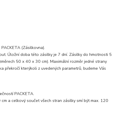
ti PACKETA (Zásilkovna).
t. Úložní doba této zásilky je 7 dní. Zásilky do hmotnosti 5
rozměrech 50 x 40 x 30 cm). Maximální rozměr jedné strany
vka překročí kterýkoli z uvedených parametrů, budeme Vás
olečností PACKETA.
0 cm a celkový součet všech stran zásilky smí být max. 120