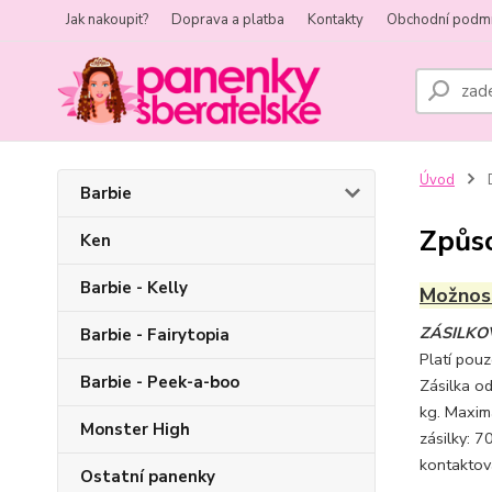
Jak nakoupit?
Doprava a platba
Kontakty
Obchodní podm
Úvod
D
Barbie
Způso
Ken
Barbie - Kelly
Možnost
ZÁSILKOVN
Barbie - Fairytopia
Platí pouz
Barbie - Peek-a-boo
Zásilka od
kg. Maximá
Monster High
zásilky: 
kontaktov
Ostatní panenky