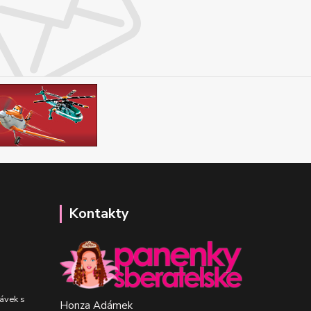
Kontakty
ávek s
Honza Adámek