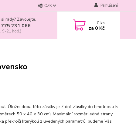
Přihlášení
CZK
 si rady? Zavolejte.
0
ks
 775 231 066
za
0 Kč
, 9-21 hod.)
ovensko
t. Úložní doba této zásilky je 7 dní. Zásilky do hmotnosti 5
rozměrech 50 x 40 x 30 cm). Maximální rozměr jedné strany
vka překročí kterýkoli z uvedených parametrů, budeme Vás