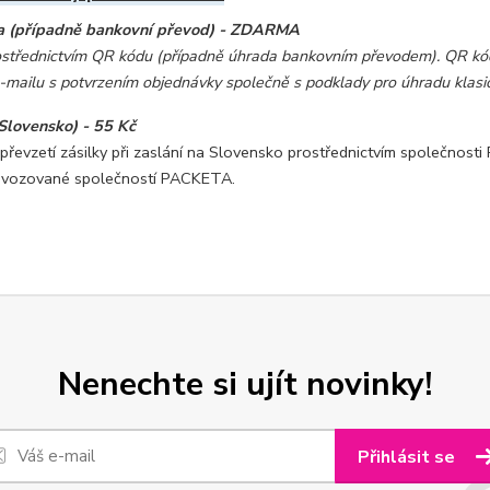
a (případně bankovní převod) - ZDARMA
ostřednictvím QR kódu (případně úhrada bankovním převodem). QR kód
e-mailu s potvrzením objednávky společně s podklady pro úhradu kla
Slovensko) - 55 Kč
 převzetí zásilky při zaslání na Slovensko prostřednictvím společnost
ovozované společností PACKETA.
Nenechte si ujít novinky!
Přihlásit se