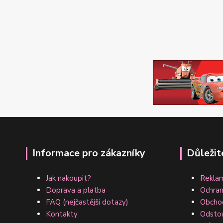
Informace pro zákazníky
Důležit
Jak nakoupit?
Reklam
Doprava a platba
Ochran
FAQ (nejčastější dotazy)
Obcho
Kontakty
Odsto