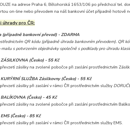
POUZE na adrese Praha 6, Bělohorská 1653/106 po předchozí tel. dom
rtou on-line nebo převodem na náš bankovní účet případně hotově neb
 úhrady pro ČR:
a (případně bankovní převod) - ZDARMA
ostřednictvím QR kódu (případně úhrada bankovním převodem). QR kód
e-mailu s potvrzením objednávky společně s podklady pro úhradu kla
- ZÁSILKOVNA (Česko) - 55 Kč
 převzetí zásilky na zvolené pobočce při zaslání prostřednictvím Zásil
- KURÝRNÍ SLUŽBA Zásilkovny (Česko) - 55 Kč
 převzetí zásilky při zaslání v rámci ČR prostřednictvím služby
DORUČE
- BALÍKOVNA (Česko) - 45 Kč
 převzetí zásilky na zvolené pobočce při zaslání prostřednictvím Balík
 EMS (Česko) - 85 Kč
 převzetí zásilky při zaslání v rámci ČR prostřednictvím služby EMS.