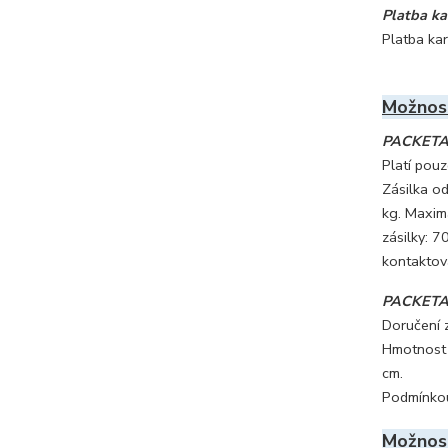
Platba k
Platba ka
Možnost
PACKETA (
Platí pou
Zásilka od
kg. Maximá
zásilky: 
kontaktov
PACKETA (
Doručení 
Hmotnost z
cm.
Podmínkou 
Možnost