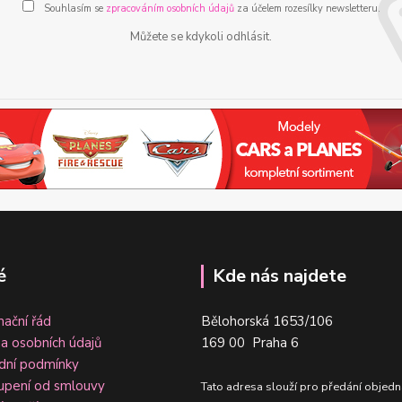
Souhlasím se
zpracováním osobních údajů
za účelem rozesílky newsletteru.
Můžete se kdykoli odhlásit.
é
Kde nás najdete
ační řád
Bělohorská 1653/106
a osobních údajů
169 00 Praha 6
dní podmínky
upení od smlouvy
Tato adresa slouží pro předání objedn