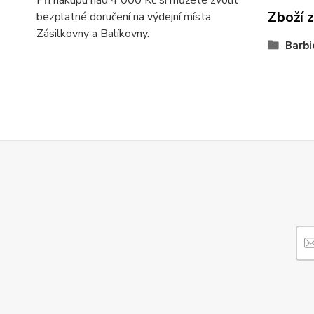
Při nákupu nad 4 000 Kč si můžete zvolit
Zboží 
bezplatné doručení na výdejní místa
Zásilkovny a Balíkovny.
Barbi