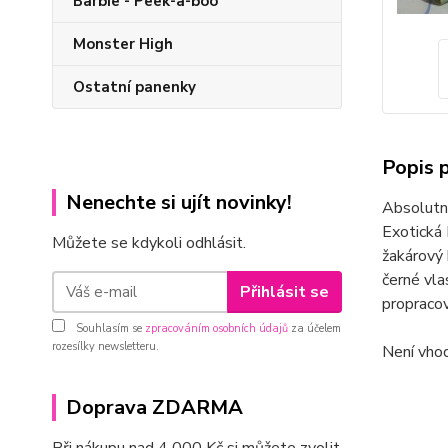
Barbie - Peek-a-boo
Monster High
Ostatní panenky
Popis 
Nenechte si ujít novinky!
Absolutně
Exotická
Můžete se kdykoli odhlásit.
žakárový 
černé vla
Přihlásit se
propracov
Souhlasím se
zpracováním osobních údajů
za účelem
rozesílky newsletteru.
Není vhod
Doprava ZDARMA