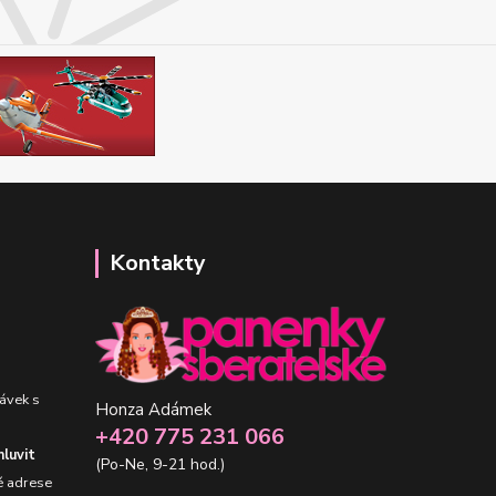
Kontakty
ávek s
Honza Adámek
+420 775 231 066
luvit
(Po-Ne, 9-21 hod.)
é adrese