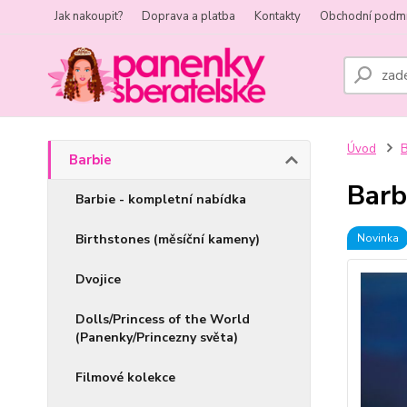
Jak nakoupit?
Doprava a platba
Kontakty
Obchodní podm
Úvod
B
Barbie
Barb
Barbie - kompletní nabídka
Birthstones (měsíční kameny)
Novinka
Dvojice
Dolls/Princess of the World
(Panenky/Princezny světa)
Filmové kolekce