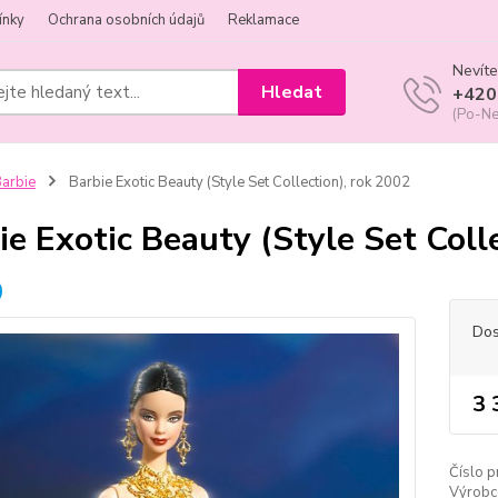
ínky
Ochrana osobních údajů
Reklamace
Nevíte
Hledat
+420
(Po-Ne
arbie
Barbie Exotic Beauty (Style Set Collection), rok 2002
ie Exotic Beauty (Style Set Coll
Dos
3 
Číslo p
Výrobc