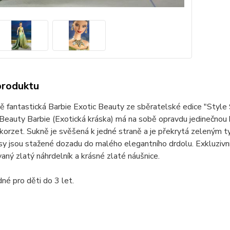
produktu
 fantastická Barbie Exotic Beauty ze sběratelské edice "Style S
 Beauty Barbie (Exotická kráska) má na sobě opravdu jedinečno
korzet. Sukně je svěšená k jedné straně a je překrytá zeleným
sy jsou stažené dozadu do malého elegantního drdolu. Exkluzivn
aný zlatý náhrdelník a krásné zlaté náušnice.
né pro děti do 3 let.