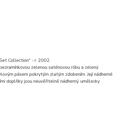
et Collection" - r. 2002.
u bezramínkovou zelenou saténovou róbu a zelený
 tylovým pásem pokrytým zlatým zdobením. Její nádherné
ími doplňky jsou neuvěřitelně nádherný, umělecky