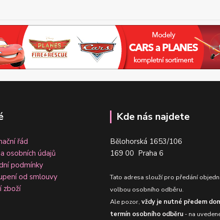
é
Kde nás najdete
ační řád
Bělohorská 1653/106
a osobních údajů
169 00 Praha 6
dní podmínky
upení od smlouvy
Tato adresa slouží pro předání objedn
í zboží
volbou osobního odběru.
Ale pozor,
vždy je nutné předem dom
termín osobního odběru
- na uveden