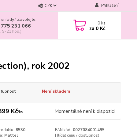
Přihlášení
CZK
 si rady? Zavolejte.
0
ks
 775 231 066
za
0 Kč
, 9-21 hod.)
ection), rok 2002
tupnost
Není skladem
399 Kč
Momentálně není k dispozici
/
ks
roduktu:
8530
EAN kód:
0027084001495
e:
Mattel
Hlídat cenu / dostupnost