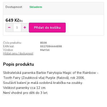
Dostupnost
Skladem
649 Kč
/
ks
Přidat do košíku
Číslo produktu:
8506
EAN kód:
0027084444698
Výrobce:
Mattel
Hlídat cenu / dostupnost
Popis produktu
Sběratelská panenka Barbie Fairytopia Magic of the Rainbow -
Tooth Fairy (Zoubková víla) Purple (fialová), rok 2006.
Součástí balení je malá ozdobná krabička na zoubky.
Velikost panenky cca 12 cm.
Není vhodné pro děti do 3 let.