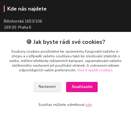
Kde nás najdete
Bělohorská 1653/106
169 00 Praha 6
🍪 Jak byste rádi své cookies?
Tato adresa slouží pro předání objednávek s volbou osobního odběru.
Ale pozor,
vždy je nutné předem domluvit termín osobního odběru
- na
Soubory cookies používáme ke správnému fungování našeho e-
uvedené adrese není prodejna!
shopu a v případě vašeho souhlasu také ke sledování statistik o
webu, měření efektivity reklamních kampaní, zapamatování vašeho
oblíbeného nastavení při používání stránek, či zobrazení reklam
odpovídajících vašim preferencím.
Více k využití cookies
Souhlasím
Nastavení
Souhlas můžete odmítnout
zde
.
Kontakty