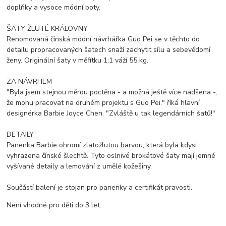
doplňky a vysoce módní boty.
ŠATY ŽLUTÉ KRÁLOVNY
Renomovaná čínská módní návrhářka Guo Pei se v těchto do
detailu propracovaných šatech snaží zachytit sílu a sebevědomí
ženy. Originální šaty v měřítku 1:1 váží 55 kg.
ZA NÁVRHEM
"Byla jsem stejnou měrou poctěna - a možná ještě více nadšena -,
že mohu pracovat na druhém projektu s Guo Pei," říká hlavní
designérka Barbie Joyce Chen. "Zvláště u tak legendárních šatů!"
DETAILY
Panenka Barbie ohromí zlatožlutou barvou, která byla kdysi
vyhrazena čínské šlechtě. Tyto oslnivé brokátové šaty mají jemné
vyšívané detaily a lemování z umělé kožešiny.
Součástí balení je stojan pro panenky a certifikát pravosti.
Není vhodné pro děti do 3 let.