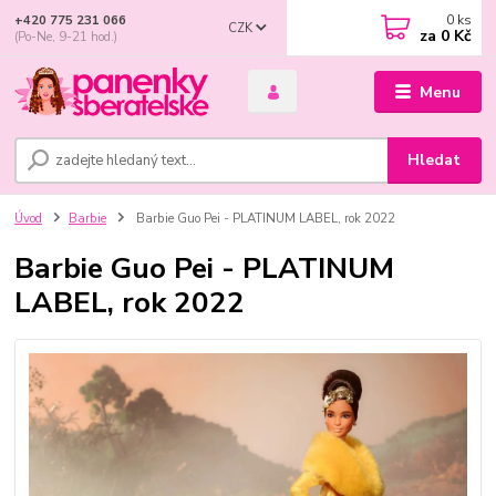
0
ks
+420 775 231 066
CZK
za
0 Kč
(Po-Ne, 9-21 hod.)
Menu
Hledat
Úvod
Barbie
Barbie Guo Pei - PLATINUM LABEL, rok 2022
Barbie Guo Pei - PLATINUM
LABEL, rok 2022