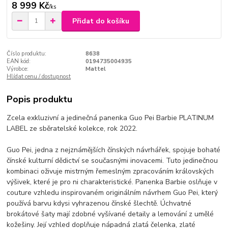
8 999 Kč
/
ks
Přidat do košíku
Číslo produktu:
8638
EAN kód:
0194735004935
Výrobce:
Mattel
Hlídat cenu / dostupnost
Popis produktu
Zcela exkluzivní a jedinečná panenka Guo Pei Barbie PLATINUM
LABEL ze sběratelské kolekce, rok 2022.
Guo Pei, jedna z nejznámějších čínských návrhářek, spojuje bohaté
čínské kulturní dědictví se současnými inovacemi. Tuto jedinečnou
kombinaci oživuje mistrným řemeslným zpracováním královských
výšivek, které je pro ni charakteristické. Panenka Barbie oslňuje v
couture vzhledu inspirovaném originálním návrhem Guo Pei, který
používá barvu kdysi vyhrazenou čínské šlechtě. Úchvatné
brokátové šaty mají zdobné vyšívané detaily a lemování z umělé
kožešiny. Její vzhled doplňuje nápadná zlatá čelenka, zlaté