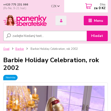
0
ks
+420 775 231 066
CZK
za
0 Kč
(Po-Ne, 9-21 hod.)
Menu
Hledat
Úvod
Barbie
Barbie Holiday Celebration, rok 2002
Barbie Holiday Celebration, rok
2002
Novinka