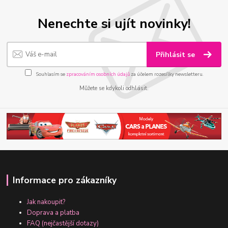
Nenechte si ujít novinky!
Přihlásit se
Souhlasím se
zpracováním osobních údajů
za účelem rozesílky newsletteru.
Můžete se kdykoli odhlásit.
Informace pro zákazníky
Jak nakoupit?
Doprava a platba
FAQ (nejčastější dotazy)