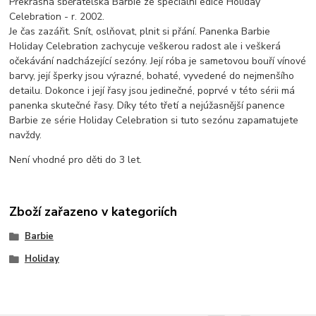
Překrásná sběratelská Barbie ze speciální edice Holiday
Celebration - r. 2002.
Je čas zazářit. Snít, oslňovat, plnit si přání. Panenka Barbie
Holiday Celebration zachycuje veškerou radost ale i veškerá
očekávání nadcházející sezóny. Její róba je sametovou bouří vínové
barvy, její šperky jsou výrazné, bohaté, vyvedené do nejmenšího
detailu. Dokonce i její řasy jsou jedinečné, poprvé v této sérii má
panenka skutečné řasy. Díky této třetí a nejúžasnější panence
Barbie ze série Holiday Celebration si tuto sezónu zapamatujete
navždy.
Není vhodné pro děti do 3 let.
Zboží zařazeno v kategoriích
Barbie
Holiday