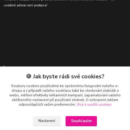
uvedené adrese není prodejna!
Kontakty
🍪 Jak byste rádi své cookies?
Soubory cookies používáme ke správnému fungování našeho e-
shopu a v případě vašeho souhlasu také ke sledování statistik o
webu, měření efektivity reklamních kampaní, zapamatování vašeho
oblíbeného nastavení při používání stránek, či zobrazení reklam
odpovídajících vašim preferencím.
Více k využití cookies
Honza Adámek
+420 775 231 066
(Po-Ne, 9-21 hod.)
Souhlasím
Nastavení
honza@panenkysberatelske.cz