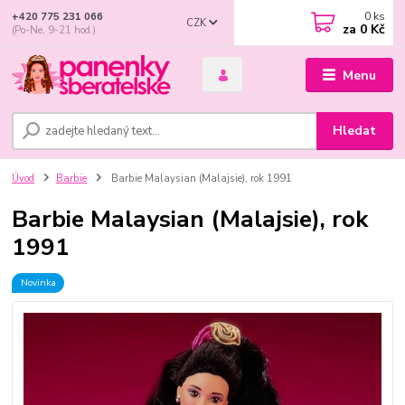
0
ks
+420 775 231 066
CZK
za
0 Kč
(Po-Ne, 9-21 hod.)
Menu
Hledat
Úvod
Barbie
Barbie Malaysian (Malajsie), rok 1991
Barbie Malaysian (Malajsie), rok
1991
Novinka