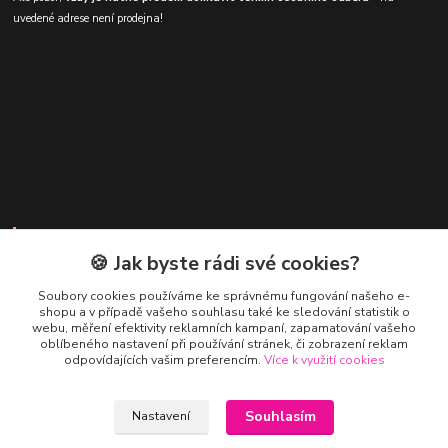
uvedené adrese není prodejna!
Kontakty
🍪 Jak byste rádi své cookies?
Soubory cookies používáme ke správnému fungování našeho e-
shopu a v případě vašeho souhlasu také ke sledování statistik o
webu, měření efektivity reklamních kampaní, zapamatování vašeho
oblíbeného nastavení při používání stránek, či zobrazení reklam
odpovídajících vašim preferencím.
Více k využití cookies
Honza Adámek
+420 775 231 066
(Po-Ne, 9-21 hod.)
Souhlasím
Nastavení
honza@panenkysberatelske.cz