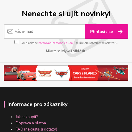
Nenechte si ujít novinky!
Přihlásit se
Souhlasím se
zpracováním osobních údajů
za účelem rozesílky newsletteru.
Můžete se kdykoli odhlásit.
Informace pro zákazníky
Jak nakoupit?
Doprava a platba
FAQ (nejčastější dotazy)