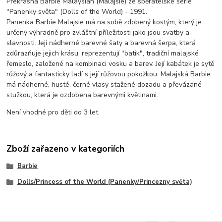
Překrásná Barbie Malaysian (Malajsie) ze sběratelské série
"Panenky světa" (Dolls of the World) - 1991.
Panenka Barbie Malajsie má na sobě zdobený kostým, který je
určený výhradně pro zvláštní příležitosti jako jsou svatby a
slavnosti. Její nádherné barevné šaty a barevná šerpa, která
zdůrazňuje jejich krásu, reprezentují "batik", tradiční malajské
řemeslo, založené na kombinaci vosku a barev. Její kabátek je sytě
růžový a fantasticky ladí s její růžovou pokožkou. Malajská Barbie
má nádherné, husté, černé vlasy stažené dozadu a převázané
stužkou, která je ozdobena barevnými květinami.
Není vhodné pro děti do 3 let.
Zboží zařazeno v kategoriích
Barbie
Dolls/Princess of the World (Panenky/Princezny světa)