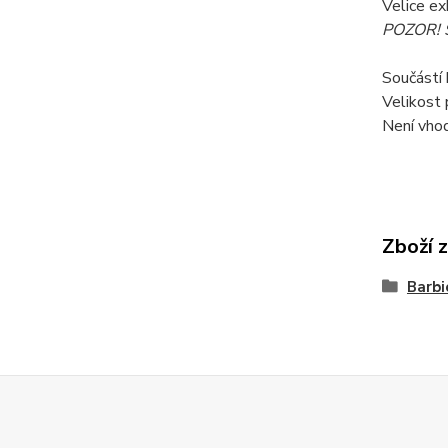
Velice ex
POZOR! S
Součástí 
Velikost 
Není vhod
Zboží 
Barbi