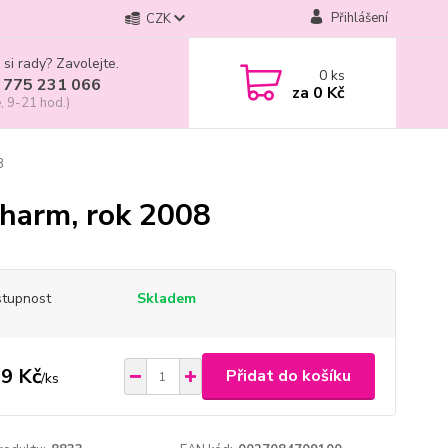
Přihlášení
CZK
 si rady? Zavolejte.
0
ks
 775 231 066
za
0 Kč
, 9-21 hod.)
8
Charm, rok 2008
tupnost
Skladem
9 Kč
Přidat do košíku
/
ks