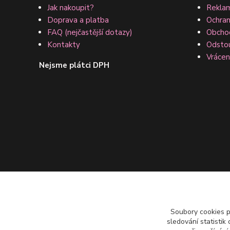
Jak nakoupit?
Reklam
Doprava a platba
Ochran
FAQ (nejčastější dotazy)
Obcho
Kontakty
Odsto
Vrácen
Nejsme plátci DPH
Soubory cookies 
sledování statisti