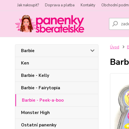
Jak nakoupit?
Doprava a platba
Kontakty
Obchodní podm
Úvod
B
Barbie
Barb
Ken
Barbie - Kelly
Barbie - Fairytopia
Barbie - Peek-a-boo
Monster High
Ostatní panenky