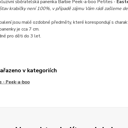
kluzivní sběratelská panenka Barbie Peek-a-boo Petites -
East
tav krabičky není 100%, v případě zájmu Vám rádi zašleme deta
balení jsou malé ozdobné předměty, které korespondují s chara
panenky je cca 7 cm.
né pro děti do 3 let.
zařazeno v kategoriích
e - Peek-a-boo