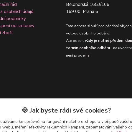
ační řád
Bělohorská 1653/106
a osobních údajů
169 00 Praha 6
dní podmínky
upení od smlouvy
Tato adresa slouží pro předání objedn
í zboží
volbou osobního odběru.
Ale pozor,
vždy je nutné předem dom
termín osobního odběru
- na uveden
není prodejna!
🍪 Jak byste rádi své cookies?
používáme ke správnému fungování našeho e-shopu a v případě vašeho
k o webu, měření efektivity reklamních kampaní, zapamatování vašeho o