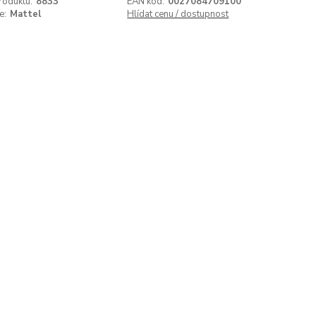
roduktu:
8833
EAN kód:
0027084709100
e:
Mattel
Hlídat cenu / dostupnost