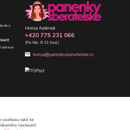
ávek s
Honza Adámek
+420 775 231 066
luvit
(Po-Ne, 9-21 hod.)
é adrese
honza@panenkysberatelske.cz
 souhlasu také ke
blíbeného nastavení