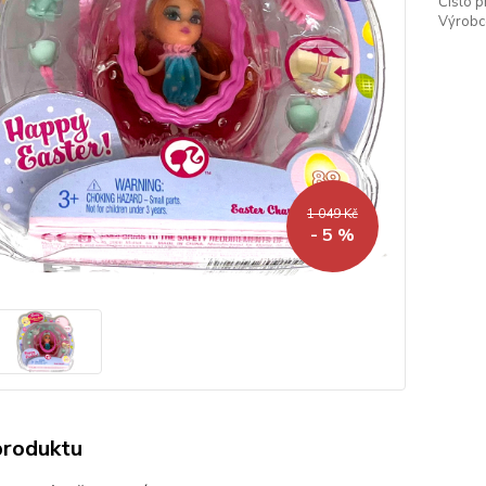
Číslo p
Výrobc
1 049 Kč
- 5 %
produktu