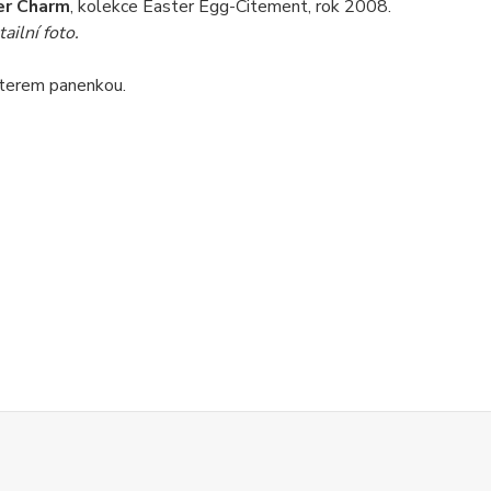
er Charm
, kolekce Easter Egg-Citement, rok 2008.
ilní foto.
kterem panenkou.