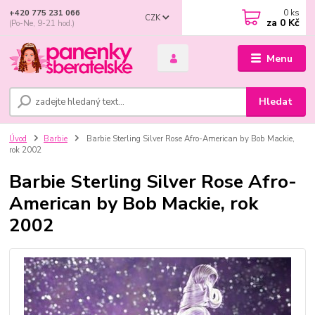
0
ks
+420 775 231 066
CZK
za
0 Kč
(Po-Ne, 9-21 hod.)
Menu
Hledat
Úvod
Barbie
Barbie Sterling Silver Rose Afro-American by Bob Mackie,
rok 2002
Barbie Sterling Silver Rose Afro-
American by Bob Mackie, rok
2002