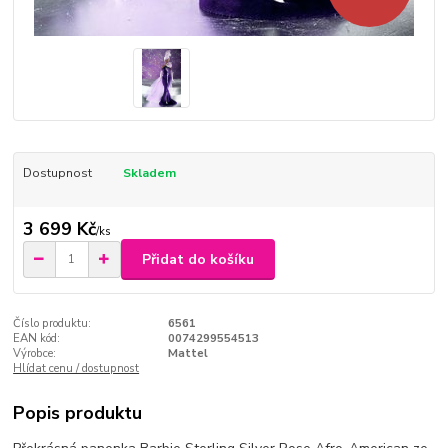
Dostupnost
Skladem
3 699 Kč
/
ks
Přidat do košíku
Číslo produktu:
6561
EAN kód:
0074299554513
Výrobce:
Mattel
Hlídat cenu / dostupnost
Popis produktu