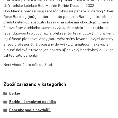
Překrásná panenka Barbie Sterling Silver Rose Afro-American ze
sběratelské kolekce Bob Mackie Barbie Dolls - r. 2002.
Bob Mackie přenáší svůj senzační vkus na panenku Sterling Silver
Rose Barbie, jejímž je autorem. tato panenka Barbie je skutečnou
představitelkou absolutní krásy - na sobě má okouzlující tmavě
fialové šaty z lehkého sametu zvýrazněné překrásnou stříbrno-
levandulovou látkovou růží a překrásným levandulovým honzíkem.
Její úžasné platinové vlasy jsou zvýrazněny levandulovými odstíny
a jsou profesionálně vyčesány do výšky. Dramatický make-up a
dlouhé fialové rukavice jen dokreslují celkový bezchybný a luxusní
vzhled této panenky.
Není vhodné pro děti do 3 let.
Zboží zařazeno v kategoriích
Barbie
Barbie - kompletní nabídka
Panenky podle návrhářů