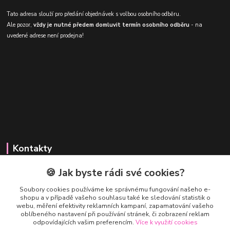
Tato adresa slouží pro předání objednávek s volbou osobního odběru.
Ale pozor,
vždy je nutné předem domluvit termín osobního odběru
- na
uvedené adrese není prodejna!
Kontakty
🍪 Jak byste rádi své cookies?
Soubory cookies používáme ke správnému fungování našeho e-
shopu a v případě vašeho souhlasu také ke sledování statistik o
webu, měření efektivity reklamních kampaní, zapamatování vašeho
Honza Adámek
oblíbeného nastavení při používání stránek, či zobrazení reklam
+420 775 231 066
odpovídajících vašim preferencím.
Více k využití cookies