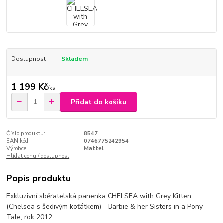
Dostupnost
Skladem
1 199 Kč
/
ks
Přidat do košíku
Číslo produktu:
8547
EAN kód:
0746775242954
Výrobce:
Mattel
Hlídat cenu / dostupnost
Popis produktu
Exkluzivní sběratelská panenka CHELSEA with Grey Kitten
(Chelsea s šedivým koťátkem) - Barbie & her Sisters in a Pony
Tale, rok 2012.