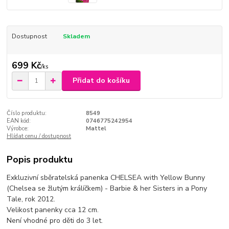
Dostupnost
Skladem
699 Kč
/
ks
Přidat do košíku
Číslo produktu:
8549
EAN kód:
0746775242954
Výrobce:
Mattel
Hlídat cenu / dostupnost
Popis produktu
Exkluzivní sběratelská panenka CHELSEA with Yellow Bunny
(Chelsea se žlutým králíčkem) - Barbie & her Sisters in a Pony
Tale, rok 2012.
Velikost panenky cca 12 cm.
Není vhodné pro děti do 3 let.