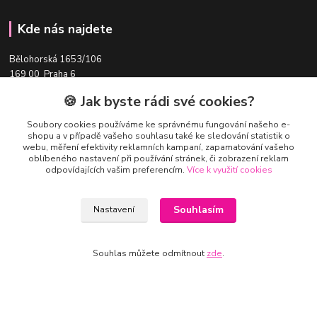
Kde nás najdete
Bělohorská 1653/106
169 00 Praha 6
🍪 Jak byste rádi své cookies?
Tato adresa slouží pro předání objednávek s volbou osobního odběru.
Ale pozor,
vždy je nutné předem domluvit termín osobního odběru
- na
Soubory cookies používáme ke správnému fungování našeho e-
uvedené adrese není prodejna!
shopu a v případě vašeho souhlasu také ke sledování statistik o
webu, měření efektivity reklamních kampaní, zapamatování vašeho
oblíbeného nastavení při používání stránek, či zobrazení reklam
odpovídajících vašim preferencím.
Více k využití cookies
Souhlasím
Nastavení
Souhlas můžete odmítnout
zde
.
Kontakty