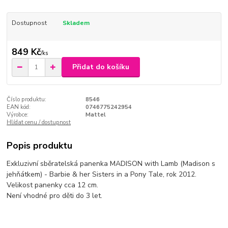
Dostupnost
Skladem
849 Kč
/
ks
Přidat do košíku
Číslo produktu:
8546
EAN kód:
0746775242954
Výrobce:
Mattel
Hlídat cenu / dostupnost
Popis produktu
Exkluzivní sběratelská panenka MADISON with Lamb (Madison s
jehňátkem) - Barbie & her Sisters in a Pony Tale, rok 2012.
Velikost panenky cca 12 cm.
Není vhodné pro děti do 3 let.