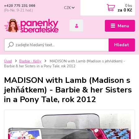
0
ks
+420 775 231 066
CZK
za
0 Kč
(Po-Ne, 9-21 hod.)
Menu
Hledat
Úvod
Barbie - Kelly
MADISON with Lamb (Madison s jehňátkem) -
Barbie & her Sisters in a Pony Tale, rok 2012
MADISON with Lamb (Madison s
jehňátkem) - Barbie & her Sisters
in a Pony Tale, rok 2012