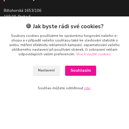
Bělohorská 1653/106
169 00 Praha 6
🍪 Jak byste rádi své cookies?
Tato adresa slouží pro předání objednávek s volbou osobního odběru.
Ale pozor,
vždy je nutné předem domluvit termín osobního odběru
- na
Soubory cookies používáme ke správnému fungování našeho e-
shopu a v případě vašeho souhlasu také ke sledování statistik o
uvedené adrese není prodejna!
webu, měření efektivity reklamních kampaní, zapamatování vašeho
oblíbeného nastavení při používání stránek, či zobrazení reklam
odpovídajících vašim preferencím.
Více k využití cookies
Souhlasím
Nastavení
Souhlas můžete odmítnout
zde
.
Kontakty